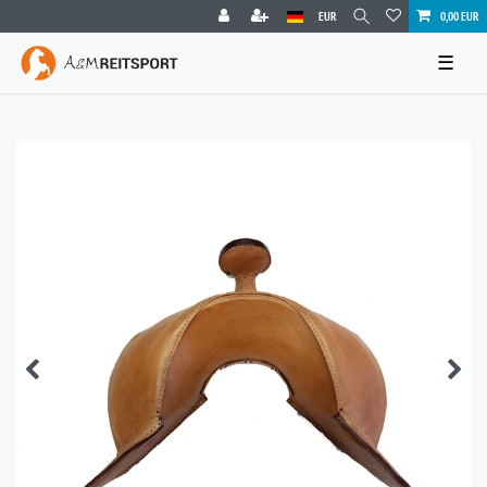
EUR
0,00 EUR
☰