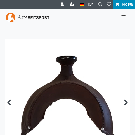
EUR
0,00 EUR
☰