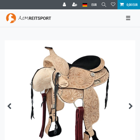
EUR
0,00 EUR
☰