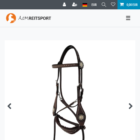
EUR
0,00 EUR
☰