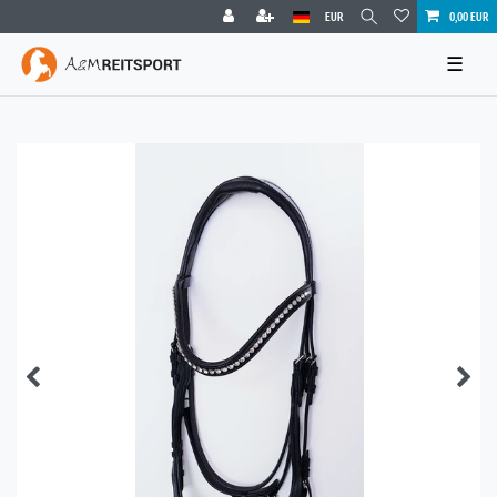
EUR
0,00 EUR
☰