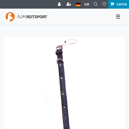
EUR
0,00 EUR
☰