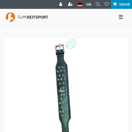
EUR
0,00 EUR
☰