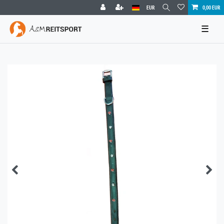
EUR
0,00 EUR
☰