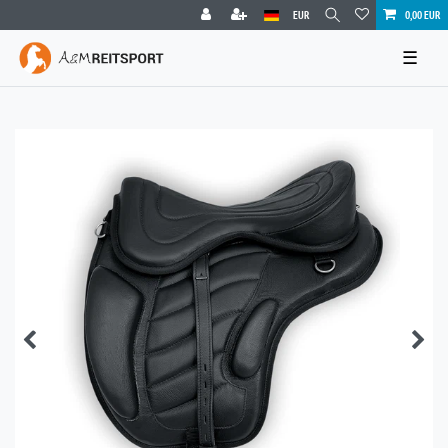
EUR
0,00 EUR
☰