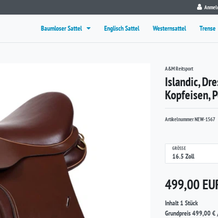
Anmel
Baumloser Sattel
Englisch Sattel
Westernsattel
Trense
A&M Reitsport
Islandic, Dr
Kopfeisen, 
Artikelnummer
NEW-1567
GRÖSSE
499,00 E
Inhalt
1
Stück
Grundpreis
499,00 € 