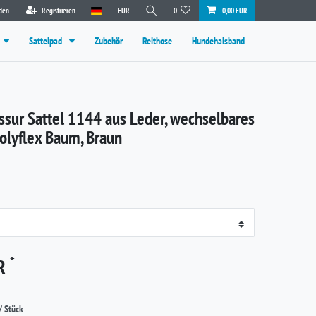
den
Registrieren
EUR
0
0,00 EUR
Sattelpad
Zubehör
Reithose
Hundehalsband
essur Sattel 1144 aus Leder, wechselbares
Polyflex Baum, Braun
*
UR
/ Stück