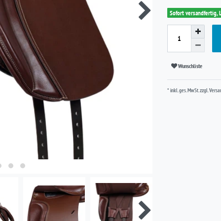
Sofort versandfertig, 
Wunschliste
* inkl. ges. MwSt. zzgl.
Versa